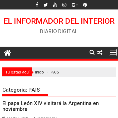
Saltar
al
contenido
EL INFORMADOR DEL INTERIOR
DIARIO DIGITAL
Tu estas aquí
Inicio
PAIS
Categoría:
PAIS
El papa León XIV visitará la Argentina en
noviembre