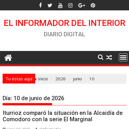
Saltar
al
contenido
EL INFORMADOR DEL INTERIOR
DIARIO DIGITAL
Tu estas aquí
Inicio
2026
junio
10
Día:
10 de junio de 2026
Iturrioz comparó la situación en la Alcaidía de
Comodoro con la serie El Marginal