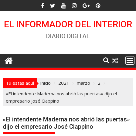
Saltar
al
contenido
EL INFORMADOR DEL INTERIOR
DIARIO DIGITAL
Tu estas aquí
Inicio
2021
marzo
2
«El intendente Maderna nos abrió las puertas» dijo el
empresario José Ciappino
«El intendente Maderna nos abrió las puertas»
dijo el empresario José Ciappino