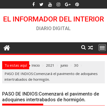
Saltar
al
contenido
EL INFORMADOR DEL INTERIOR
DIARIO DIGITAL
Tu estas aquí
Inicio
2021
junio
30
PASO DE INDIOS:Comenzará el pavimento de adoquines
intertrabados de hormigón.
PASO DE INDIOS:Comenzará el pavimento de
adoquines intertrabados de hormigón.