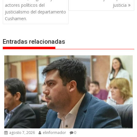
entradas
actores políticos del
justicia
justicialismo del departamento
Cushamen.
Entradas relacionadas
agosto 7, 2026
elinformador
0