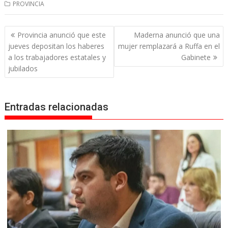
PROVINCIA
Navegación
Provincia anunció que este
Maderna anunció que una
de
jueves depositan los haberes
mujer remplazará a Ruffa en el
entradas
a los trabajadores estatales y
Gabinete
jubilados
Entradas relacionadas