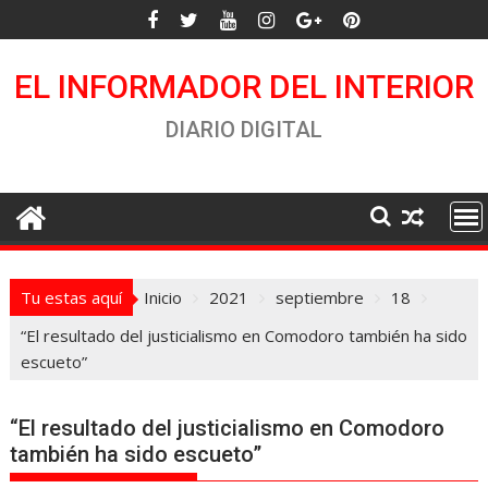
Saltar
al
contenido
EL INFORMADOR DEL INTERIOR
DIARIO DIGITAL
Tu estas aquí
Inicio
2021
septiembre
18
“El resultado del justicialismo en Comodoro también ha sido
escueto”
“El resultado del justicialismo en Comodoro
también ha sido escueto”