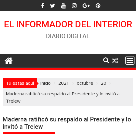
Saltar
al
contenido
EL INFORMADOR DEL INTERIOR
DIARIO DIGITAL
Tu estas aquí
Inicio
2021
octubre
20
Maderna ratificó su respaldo al Presidente y lo invitó a
Trelew
Maderna ratificó su respaldo al Presidente y lo
invitó a Trelew