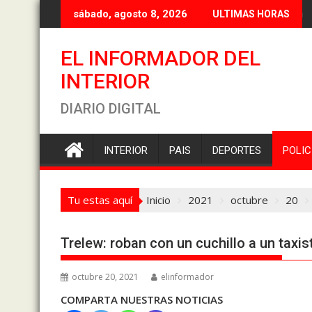
Saltar
Flores R
sábado, agosto 8, 2026
ULTIMAS HORAS
al
contenido
EL INFORMADOR DEL
INTERIOR
DIARIO DIGITAL
INTERIOR
PAIS
DEPORTES
POLIC
Tu estas aquí
Inicio
2021
octubre
20
Trelew: roban con un cuchillo a un taxist
octubre 20, 2021
elinformador
COMPARTA NUESTRAS NOTICIAS