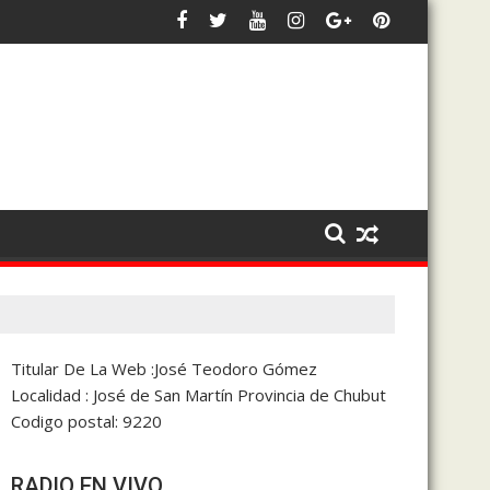
ia y la coparticipación
 siempre será defender los intereses de 28 de Julio y de Chubut»
Bowen afirmó que trabaja en un 
Titular De La Web :José Teodoro Gómez
Localidad : José de San Martín Provincia de Chubut
Codigo postal: 9220
RADIO EN VIVO