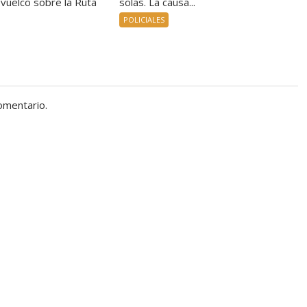
 vuelco sobre la Ruta
solas. La causa...
POLICIALES
omentario.