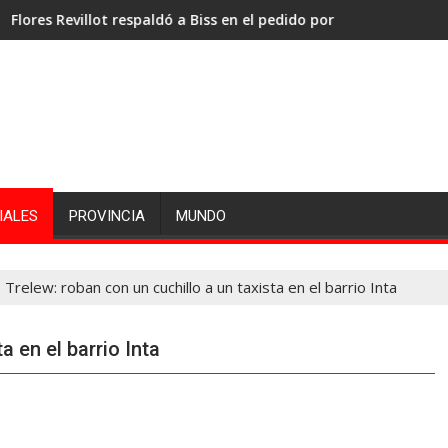
evillot respaldó a Biss en el pedido por la administración portuar
Jones: «La prioridad
IALES
PROVINCIA
MUNDO
Trelew: roban con un cuchillo a un taxista en el barrio Inta
a en el barrio Inta