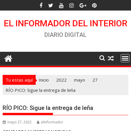
Saltar
al
contenido
EL INFORMADOR DEL INTERIOR
DIARIO DIGITAL
Tu estas aquí
Inicio
2022
mayo
27
RÍO PICO: Sigue la entrega de leña
RÍO PICO: Sigue la entrega de leña
mayo 27, 2022
elinformador