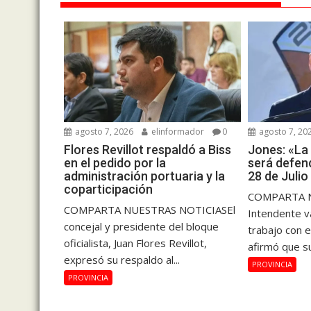
agosto 7, 2026
elinformador
0
agosto 7, 20
Flores Revillot respaldó a Biss
Jones: «La
en el pedido por la
será defend
administración portuaria y la
28 de Julio
coparticipación
COMPARTA N
COMPARTA NUESTRAS NOTICIASEl
Intendente v
concejal y presidente del bloque
trabajo con e
oficialista, Juan Flores Revillot,
afirmó que su
expresó su respaldo al...
PROVINCIA
PROVINCIA