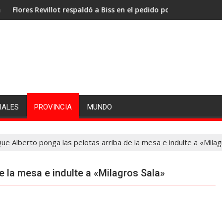
evillot respaldó a Biss en el pedido por la administración portuar
Jones: «La prioridad
IALES
PROVINCIA
MUNDO
ue Alberto ponga las pelotas arriba de la mesa e indulte a «Milag
e la mesa e indulte a «Milagros Sala»