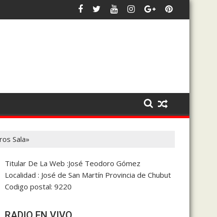
ia y la coparticipación
 siempre será defender los intereses de 28 de Julio y de Chubut»
Bowen afirmó que trabaja en un 
ros Sala»
Titular De La Web :José Teodoro Gómez
Localidad : José de San Martín Provincia de Chubut
Codigo postal: 9220
RADIO EN VIVO