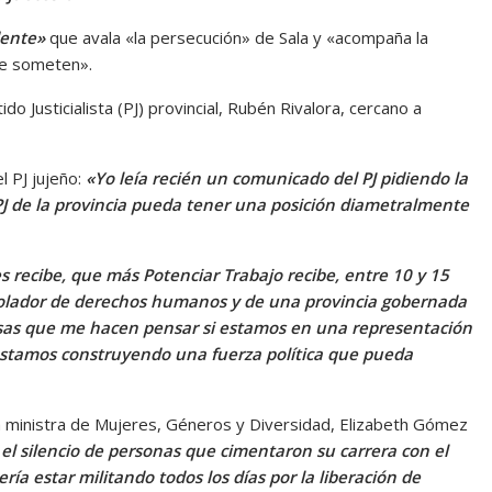
dente»
que avala «la persecución» de Sala y «acompaña la
e someten».
do Justicialista (PJ) provincial, Rubén Rivalora, cercano a
l PJ jujeño:
«Yo leía recién un comunicado del PJ pidiendo la
 PJ de la provincia pueda tener una posición diametralmente
 recibe, que más Potenciar Trabajo recibe, entre 10 y 15
violador de derechos humanos y de una provincia gobernada
osas que me hacen pensar si estamos en una representación
o estamos construyendo una fuerza política que pueda
la ministra de Mujeres, Géneros y Diversidad, Elizabeth Gómez
l silencio de personas que cimentaron su carrera con el
ería estar militando todos los días por la liberación de