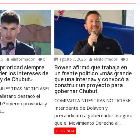
26
elinformador
0
agosto 7, 2026
elinformador
0
 prioridad siempre
Bowen afirmó que trabaja en
er los intereses de
un frente político «más grande
 y de Chubut»
que una interna» y convocó a
construir un proyecto para
UESTRAS NOTICIASEl
gobernar Chubut
alletano destacó el
COMPARTA NUESTRAS NOTICIASEl
l Gobierno provincial y
Intendente de Dolavon y
...
precandidato a gobernador aseguró
que el Movimiento Derecho al...
PROVINCIA