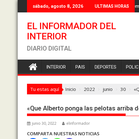
Saltar
Flores R
sábado, agosto 8, 2026
ULTIMAS HORAS
al
contenido
EL INFORMADOR DEL
INTERIOR
DIARIO DIGITAL
INTERIOR
PAIS
DEPORTES
POLIC
Tu estas aquí
Inicio
2022
junio
30
«Q
«Que Alberto ponga las pelotas arriba d
junio 30, 2022
elinformador
COMPARTA NUESTRAS NOTICIAS