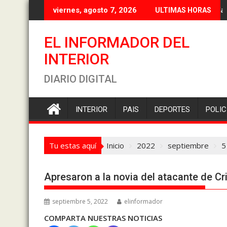
Saltar
Torres 
viernes, agosto 7, 2026
ULTIMAS HORAS
al
contenido
EL INFORMADOR DEL
INTERIOR
DIARIO DIGITAL
INTERIOR
PAIS
DEPORTES
POLIC
Tu estas aquí
Inicio
2022
septiembre
5
Apresaron a la novia del atacante de Cr
septiembre 5, 2022
elinformador
COMPARTA NUESTRAS NOTICIAS