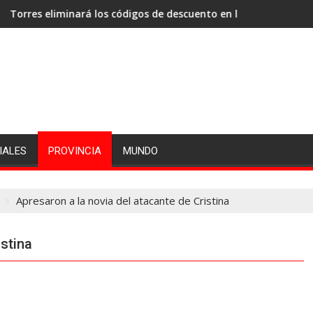
eliminará los códigos de descuento en los haberes de los emple
El papa León XIV vi
IALES
PROVINCIA
MUNDO
Apresaron a la novia del atacante de Cristina
istina