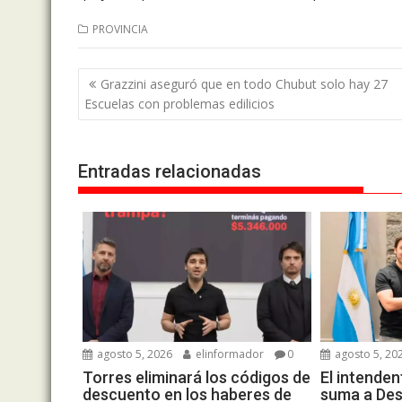
PROVINCIA
Navegación
Grazzini aseguró que en todo Chubut solo hay 27
de
Escuelas con problemas edilicios
entradas
Entradas relacionadas
agosto 5, 2026
elinformador
0
agosto 5, 20
Torres eliminará los códigos de
El intende
descuento en los haberes de
suma a Des