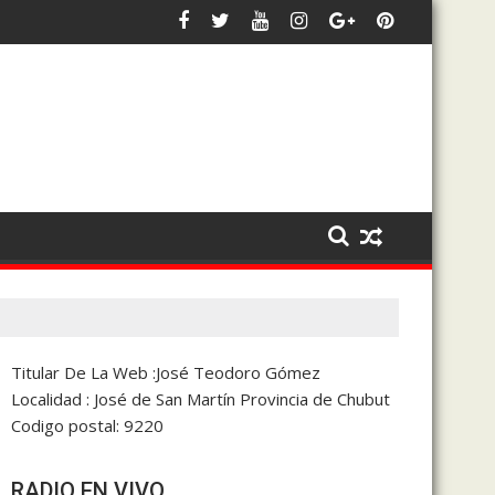
ados públicos para frenar los débitos automáticos
sitará la Argentina en noviembre
El intendente Luka Jones se su
Titular De La Web :José Teodoro Gómez
Localidad : José de San Martín Provincia de Chubut
Codigo postal: 9220
RADIO EN VIVO