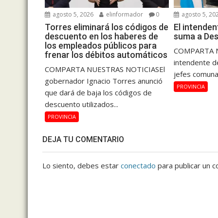
agosto 5, 2026
elinformador
0
agosto 5, 20
Torres eliminará los códigos de
El intende
descuento en los haberes de
suma a Des
los empleados públicos para
COMPARTA N
frenar los débitos automáticos
intendente de
COMPARTA NUESTRAS NOTICIASEl
jefes comuna
gobernador Ignacio Torres anunció
PROVINCIA
que dará de baja los códigos de
descuento utilizados...
PROVINCIA
DEJA TU COMENTARIO
Lo siento, debes estar
conectado
para publicar un c