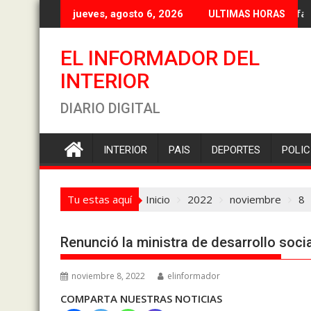
Saltar
Torres e
jueves, agosto 6, 2026
ULTIMAS HORAS
al
contenido
EL INFORMADOR DEL
INTERIOR
DIARIO DIGITAL
INTERIOR
PAIS
DEPORTES
POLIC
Tu estas aquí
Inicio
2022
noviembre
8
Renunció la ministra de desarrollo socia
noviembre 8, 2022
elinformador
COMPARTA NUESTRAS NOTICIAS