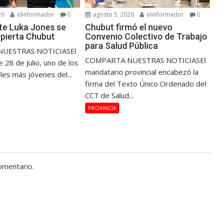
26
elinformador
0
agosto 5, 2026
elinformador
0
nte Luka Jones se
Chubut firmó el nuevo
pierta Chubut
Convenio Colectivo de Trabajo
para Salud Pública
UESTRAS NOTICIASEl
COMPARTA NUESTRAS NOTICIASEl
 28 de Julio, uno de los
mandatario provincial encabezó la
les más jóvenes del...
firma del Texto Único Ordenado del
CCT de Salud...
PROVINCIA
omentario.