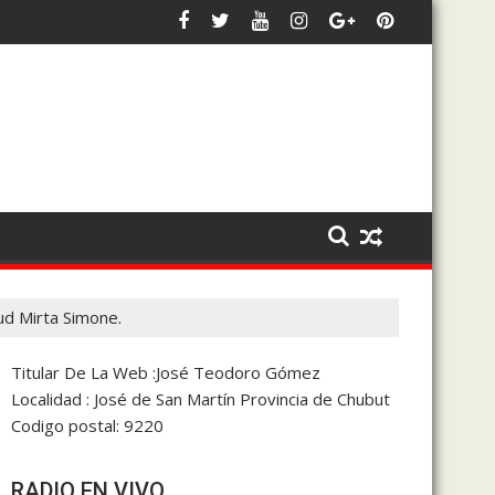
dos públicos para frenar los débitos automáticos
itará la Argentina en noviembre
El intendente Luka Jones se su
tud Mirta Simone.
Titular De La Web :José Teodoro Gómez
Localidad : José de San Martín Provincia de Chubut
Codigo postal: 9220
RADIO EN VIVO