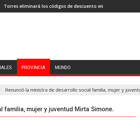
liminará los códigos de descuento en los haberes de los emplea
El papa León XIV vis
IALES
PROVINCIA
MUNDO
Renunció la ministra de desarrollo social familia, mujer y juven
l familia, mujer y juventud Mirta Simone.