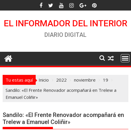
Saltar
al
contenido
EL INFORMADOR DEL INTERIOR
DIARIO DIGITAL
Tu estas aquí
Inicio
2022
noviembre
19
Sandilo: «El Frente Renovador acompañará en Trelew a
Emanuel Coliñir»
Sandilo: «El Frente Renovador acompañará en
Trelew a Emanuel Coliñir»