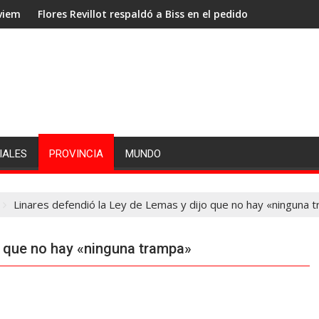
Revillot respaldó a Biss en el pedido por la administración portua
Jones: «La priorida
IALES
PROVINCIA
MUNDO
Linares defendió la Ley de Lemas y dijo que no hay «ninguna 
o que no hay «ninguna trampa»