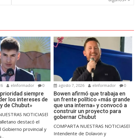
26
elinformador
0
agosto 7, 2026
elinformador
0
 prioridad siempre
Bowen afirmó que trabaja en
er los intereses de
un frente político «más grande
 y de Chubut»
que una interna» y convocó a
construir un proyecto para
UESTRAS NOTICIASEl
gobernar Chubut
alletano destacó el
COMPARTA NUESTRAS NOTICIASEl
l Gobierno provincial y
Intendente de Dolavon y
...