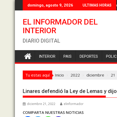
Saltar
Flores 
domingo, agosto 9, 2026
ULTIMAS HORAS
al
contenido
EL INFORMADOR DEL
INTERIOR
DIARIO DIGITAL
INTERIOR
PAIS
DEPORTES
POLIC
Tu estas aquí
Inicio
2022
diciembre
21
Linares defendió la Ley de Lemas y dij
diciembre 21, 2022
elinformador
COMPARTA NUESTRAS NOTICIAS