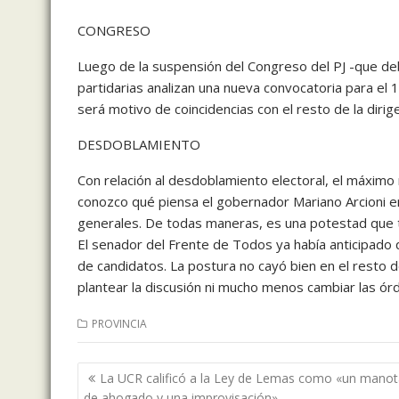
CONGRESO
Luego de la suspensión del Congreso del PJ -que deb
partidarias analizan una nueva convocatoria para el 
será motivo de coincidencias con el resto de la dirig
DESDOBLAMIENTO
Con relación al desdoblamiento electoral, el máximo
conozco qué piensa el gobernador Mariano Arcioni en 
generales. De todas maneras, es una potestad que t
El senador del Frente de Todos ya había anticipado 
de candidatos. La postura no cayó bien en el resto d
plantear la discusión ni mucho menos cambiar las ór
PROVINCIA
Navegación
La UCR calificó a la Ley de Lemas como «un mano
de
de ahogado y una improvisación»