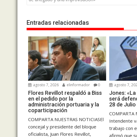
entradas
Entradas relacionadas
agosto 7, 2026
elinformador
0
agosto 7, 20
Flores Revillot respaldó a Biss
Jones: «La
en el pedido por la
será defend
administración portuaria y la
28 de Julio
coparticipación
COMPARTA N
COMPARTA NUESTRAS NOTICIASEl
Intendente v
concejal y presidente del bloque
trabajo con e
oficialista, Juan Flores Revillot,
afirmó que su