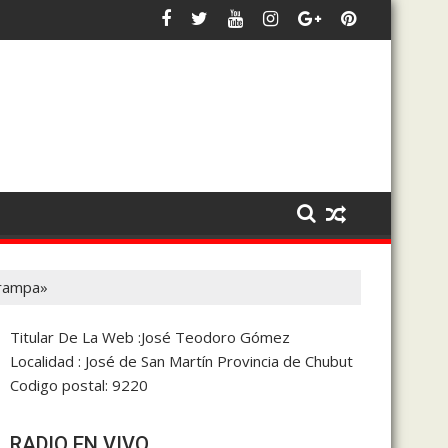
ria y la coparticipación
d siempre será defender los intereses de 28 de Julio y de Chubut
Bowen afirmó que trabaja en un
trampa»
Titular De La Web :José Teodoro Gómez
Localidad : José de San Martín Provincia de Chubut
Codigo postal: 9220
RADIO EN VIVO