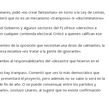
inares, pidió «no crear fantasmas» en torno a la Ley de Lemas,
iteró que no es un mecanismo «tramposo» ni «discriminatorio».
el Gobierno y algunos sectores del PJ ofrece «derechos a
ualquier contienda electoral. Criticó a quienes califican ese
igentes de la oposición que necesitan una dosis de calmantes; la
sa iniciativa «es tratar a la gente de ignorante».
mbio al responsabilizarlos del «desastre que hicieron en el
«no hay trampas». Comentó que «es lo más democrático que
o presentará el proyecto, pero además no se sabe si será en la
e fin de año. O se puede consensuar entre los partidos y
lo», sostuvo Linares, al sugerir que no existe confirmación