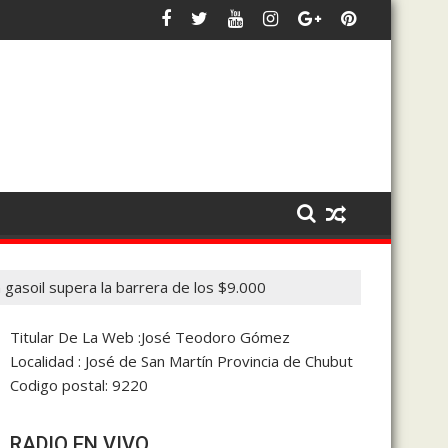
 para frenar los débitos automáticos
ntina en noviembre
El intendente Luka Jones se suma a Despiert
 gasoil supera la barrera de los $9.000
Titular De La Web :José Teodoro Gómez
Localidad : José de San Martín Provincia de Chubut
Codigo postal: 9220
RADIO EN VIVO