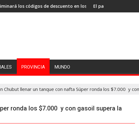
 códigos de descuento en los haberes de los empleados públicos
El papa León XIV visitará la Arge
IALES
PROVINCIA
MUNDO
n Chubut llenar un tanque con nafta Súper ronda los $7.000 y con
per ronda los $7.000 y con gasoil supera la