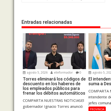
de
entradas
Entradas relacionadas
agosto 5, 2026
elinformador
0
agosto 5, 20
Torres eliminará los códigos de
El intende
descuento en los haberes de
suma a Des
los empleados públicos para
COMPARTA N
frenar los débitos automáticos
intendente de
COMPARTA NUESTRAS NOTICIASEl
jefes comuna
gobernador Ignacio Torres anunció
PROVINCIA