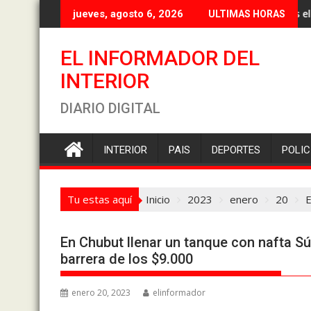
Saltar
Torres eliminará los
jueves, agosto 6, 2026
ULTIMAS HORAS
al
contenido
EL INFORMADOR DEL
INTERIOR
DIARIO DIGITAL
INTERIOR
PAIS
DEPORTES
POLIC
Tu estas aquí
Inicio
2023
enero
20
E
En Chubut llenar un tanque con nafta Sú
barrera de los $9.000
enero 20, 2023
elinformador