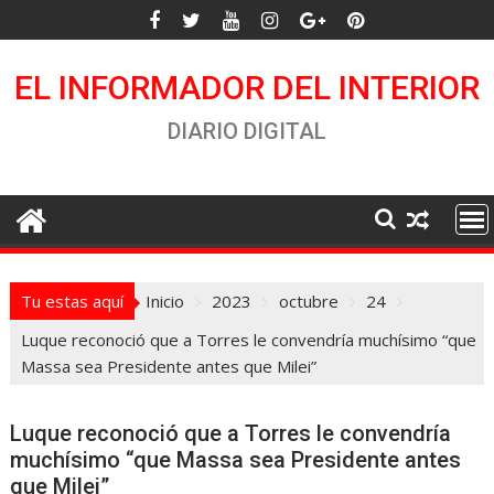
Saltar
al
contenido
EL INFORMADOR DEL INTERIOR
DIARIO DIGITAL
Tu estas aquí
Inicio
2023
octubre
24
Luque reconoció que a Torres le convendría muchísimo “que
Massa sea Presidente antes que Milei”
Luque reconoció que a Torres le convendría
muchísimo “que Massa sea Presidente antes
que Milei”