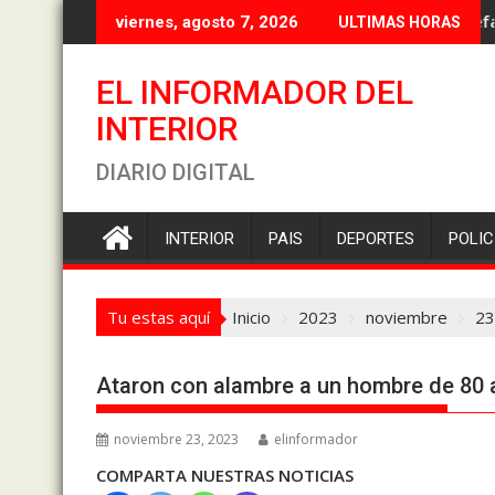
Saltar
Torres
viernes, agosto 7, 2026
ULTIMAS HORAS
al
contenido
EL INFORMADOR DEL
INTERIOR
DIARIO DIGITAL
INTERIOR
PAIS
DEPORTES
POLIC
Tu estas aquí
Inicio
2023
noviembre
23
Ataron con alambre a un hombre de 80 a
noviembre 23, 2023
elinformador
COMPARTA NUESTRAS NOTICIAS