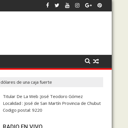
eados públicos para frenar los débitos automáticos
isitará la Argentina en noviembre
El intendente Luka Jones se s
dólares de una caja fuerte
Titular De La Web :José Teodoro Gómez
Localidad : José de San Martín Provincia de Chubut
Codigo postal: 9220
RADIO EN VIVO