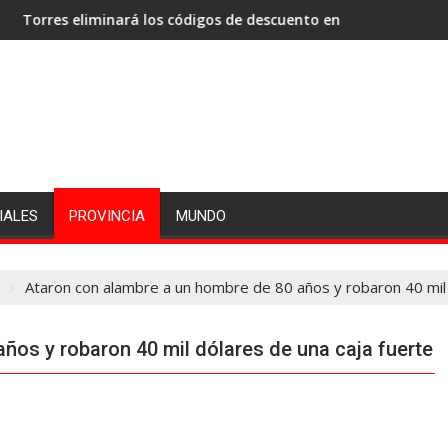
 eliminará los códigos de descuento en los haberes de los empl
El papa León XIV v
IALES
PROVINCIA
MUNDO
Ataron con alambre a un hombre de 80 años y robaron 40 mil 
ños y robaron 40 mil dólares de una caja fuerte