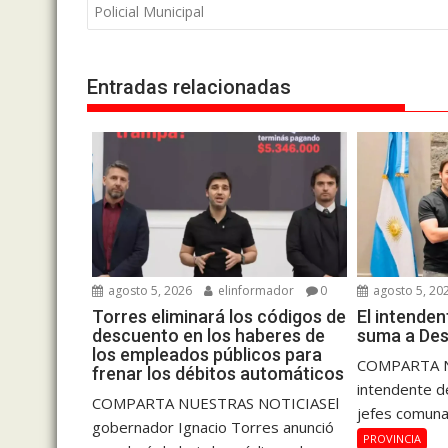
de
Policial Municipal
entradas
Entradas relacionadas
agosto 5, 2026
elinformador
0
agosto 5, 20
Torres eliminará los códigos de
El intende
descuento en los haberes de
suma a Des
los empleados públicos para
COMPARTA N
frenar los débitos automáticos
intendente de
COMPARTA NUESTRAS NOTICIASEl
jefes comuna
gobernador Ignacio Torres anunció
PROVINCIA