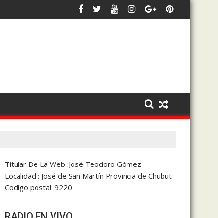
 públicos para frenar los débitos automáticos
rá la Argentina en noviembre
El intendente Luka Jones se suma a
Titular De La Web :José Teodoro Gómez
Localidad : José de San Martín Provincia de Chubut
Codigo postal: 9220
RADIO EN VIVO