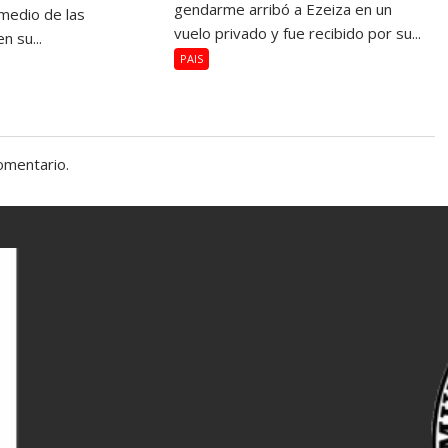
gendarme arribó a Ezeiza en un
medio de las
vuelo privado y fue recibido por su...
n su...
PAIS
omentario.