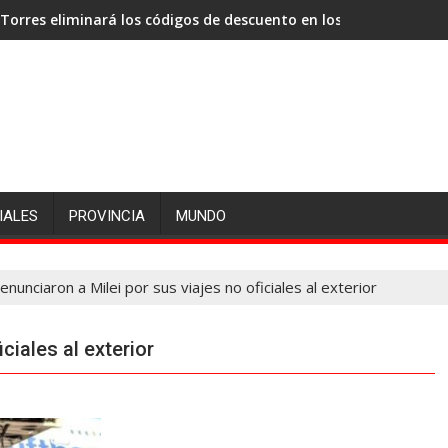
inará los códigos de descuento en los haberes de los empleados
El papa León XIV visita
IALES
PROVINCIA
MUNDO
enunciaron a Milei por sus viajes no oficiales al exterior
ciales al exterior