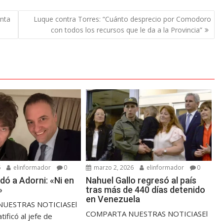
enta
Luque contra Torres: “Cuánto desprecio por Comodoro
con todos los recursos que le da a la Provincia”
6
elinformador
0
marzo 2, 2026
elinformador
0
ldó a Adorni: «Ni en
Nahuel Gallo regresó al país
»
tras más de 440 días detenido
en Venezuela
UESTRAS NOTICIASEl
COMPARTA NUESTRAS NOTICIASEl
tificó al jefe de