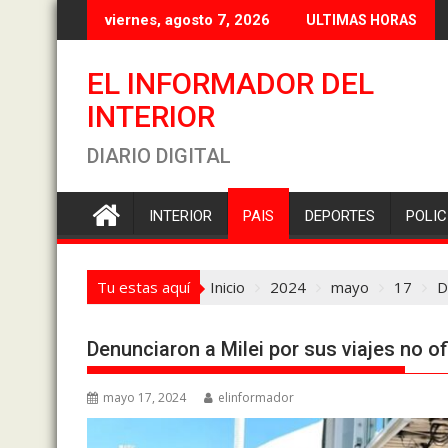
Saltar
Torres elim
viernes, agosto 7, 2026
ULTIMAS HORAS
al
contenido
EL INFORMADOR DEL
INTERIOR
DIARIO DIGITAL
INTERIOR
PAIS
DEPORTES
POLIC
Tu estas aquí
Inicio
2024
mayo
17
D
Denunciaron a Milei por sus viajes no ofi
mayo 17, 2024
elinformador