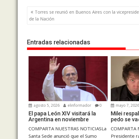
Navegación
Torres se reunió en Buenos Aires con la vicepresid
de
de la Nación
entradas
Entradas relacionadas
agosto 5, 2026
elinformador
0
mayo 7, 202
El papa León XIV visitará la
Milei respa
Argentina en noviembre
pedo se va
COMPARTA NUESTRAS NOTICIASLa
COMPARTA N
Santa Sede anunció que el Sumo
Presidente ra