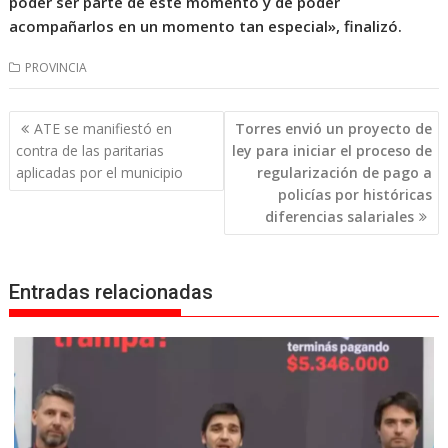
poder ser parte de este momento y de poder
acompañarlos en un momento tan especial», finalizó.
PROVINCIA
Navegación
ATE se manifiestó en
Torres envió un proyecto de
de
contra de las paritarias
ley para iniciar el proceso de
entradas
aplicadas por el municipio
regularización de pago a
policías por históricas
diferencias salariales
Entradas relacionadas