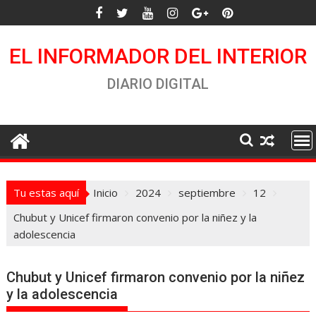
Saltar
al
contenido
EL INFORMADOR DEL INTERIOR
DIARIO DIGITAL
Tu estas aquí
Inicio
2024
septiembre
12
Chubut y Unicef firmaron convenio por la niñez y la
adolescencia
Chubut y Unicef firmaron convenio por la niñez
y la adolescencia