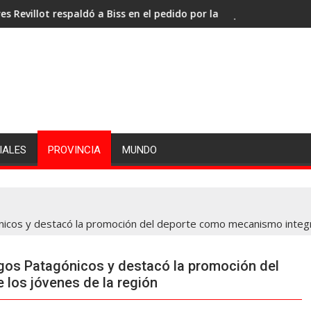
n el pedido por la administración portuaria y la coparticipación
Jones: «La prioridad siempre será defender lo
IALES
PROVINCIA
MUNDO
nicos y destacó la promoción del deporte como mecanismo integr
egos Patagónicos y destacó la promoción del
los jóvenes de la región