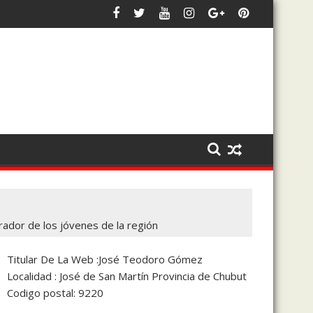
s intereses de 28 de Julio y de Chubut»
Bowen afirmó que trabaja en un frente político «más gr
Torre
ador de los jóvenes de la región
Titular De La Web :José Teodoro Gómez
Localidad : José de San Martín Provincia de Chubut
Codigo postal: 9220