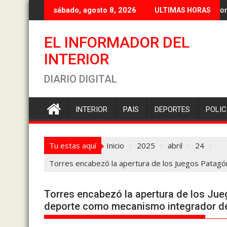
Saltar
Flores Revillot respaldó a Biss e
sábado, agosto 8, 2026
ULTIMAS HORAS
al
contenido
EL INFORMADOR DEL
INTERIOR
DIARIO DIGITAL
INTERIOR
PAIS
DEPORTES
POLIC
Tu estas aquí
Inicio
2025
abril
24
Torres encabezó la apertura de los Juegos Patagó
Torres encabezó la apertura de los Ju
deporte como mecanismo integrador de 