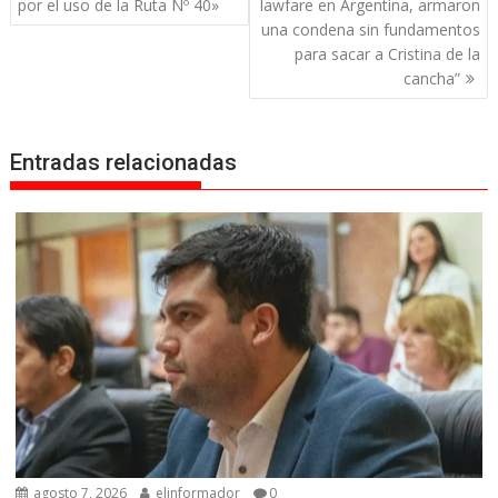
entradas
por el uso de la Ruta Nº 40»
lawfare en Argentina, armaron
una condena sin fundamentos
para sacar a Cristina de la
cancha”
Entradas relacionadas
agosto 7, 2026
elinformador
0