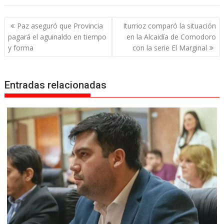
Navegación
Paz aseguró que Provincia
Iturrioz comparó la situación
de
pagará el aguinaldo en tiempo
en la Alcaidía de Comodoro
entradas
y forma
con la serie El Marginal
Entradas relacionadas