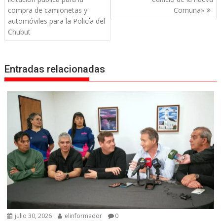
entradas
compra de camionetas y
Comuna»
automóviles para la Policía del
Chubut
Entradas relacionadas
julio 30, 2026
elinformador
0