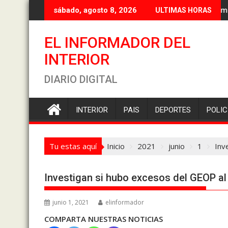
Saltar
Flores 
sábado, agosto 8, 2026
ULTIMAS HORAS
al
contenido
EL INFORMADOR DEL
INTERIOR
DIARIO DIGITAL
INTERIOR
PAIS
DEPORTES
POLIC
Tu estas aquí
Inicio
2021
junio
1
Inv
Investigan si hubo excesos del GEOP al
junio 1, 2021
elinformador
COMPARTA NUESTRAS NOTICIAS