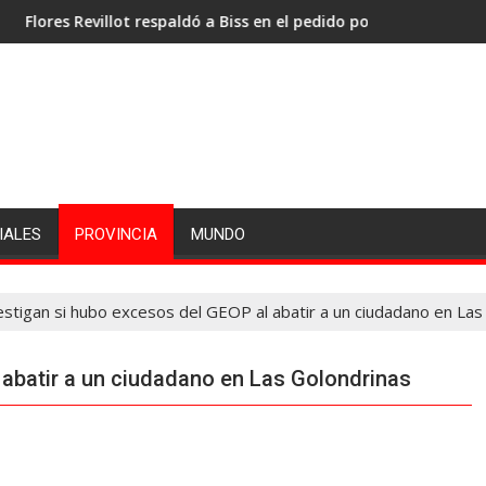
Revillot respaldó a Biss en el pedido por la administración portu
Jones: «La priorida
IALES
PROVINCIA
MUNDO
estigan si hubo excesos del GEOP al abatir a un ciudadano en Las
 abatir a un ciudadano en Las Golondrinas