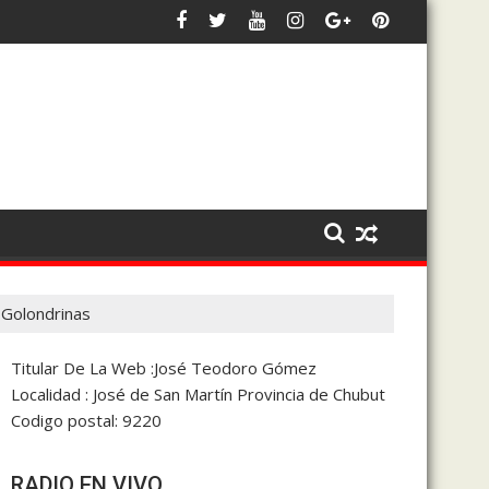
aria y la coparticipación
d siempre será defender los intereses de 28 de Julio y de Chubut
Bowen afirmó que trabaja en un
 Golondrinas
Titular De La Web :José Teodoro Gómez
Localidad : José de San Martín Provincia de Chubut
Codigo postal: 9220
RADIO EN VIVO