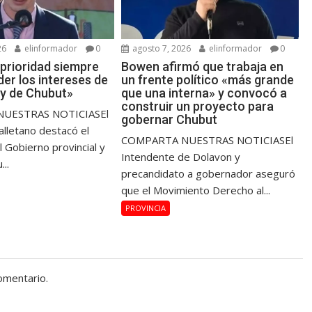
26
elinformador
0
agosto 7, 2026
elinformador
0
 prioridad siempre
Bowen afirmó que trabaja en
er los intereses de
un frente político «más grande
 y de Chubut»
que una interna» y convocó a
construir un proyecto para
UESTRAS NOTICIASEl
gobernar Chubut
alletano destacó el
COMPARTA NUESTRAS NOTICIASEl
l Gobierno provincial y
Intendente de Dolavon y
...
precandidato a gobernador aseguró
que el Movimiento Derecho al...
PROVINCIA
omentario.