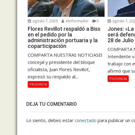
agosto 7, 2026
elinformador
0
agosto 7, 20
Flores Revillot respaldó a Biss
Jones: «La
en el pedido por la
será defend
administración portuaria y la
28 de Julio
coparticipación
COMPARTA N
COMPARTA NUESTRAS NOTICIASEl
Intendente v
concejal y presidente del bloque
trabajo con e
oficialista, Juan Flores Revillot,
afirmó que su
expresó su respaldo al...
PROVINCIA
PROVINCIA
DEJA TU COMENTARIO
Lo siento, debes estar
conectado
para publicar un c