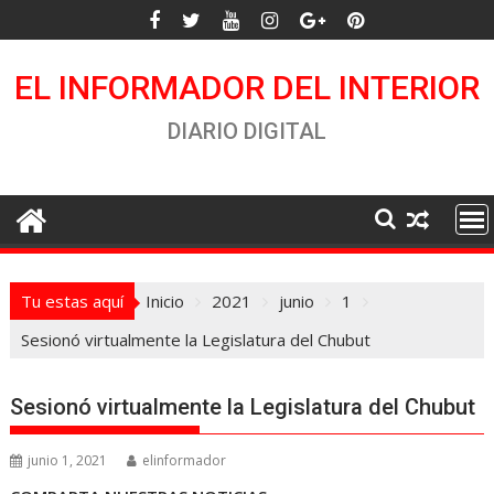
Saltar
al
contenido
EL INFORMADOR DEL INTERIOR
DIARIO DIGITAL
Tu estas aquí
Inicio
2021
junio
1
Sesionó virtualmente la Legislatura del Chubut
Sesionó virtualmente la Legislatura del Chubut
junio 1, 2021
elinformador