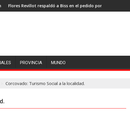
s Revillot respaldó a Biss en el pedido por la administración port
Jones: «La priori
IALES
PROVINCIA
MUNDO
Corcovado: Turismo Social a la localidad.
d.