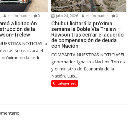
6
elinformador
0
julio 24, 2026
elinformador
0
lamó a licitación
Chubut licitará la próxima
strucción de la
semana la Doble Vía Trelew –
awson-Trelew
Rawson tras cerrar el acuerdo
de compensación de deuda
UESTRAS NOTICIASLa
con Nación
fertas se realizará el
COMPARTA NUESTRAS NOTICIASEl
 próximo en la sede...
gobernador Ignacio «Nacho» Torres
y el ministro de Economía de la
Nación, Luis...
Uncategorized
omentario.