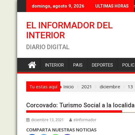
Saltar
Flore
domingo, agosto 9, 2026
ULTIMAS HORAS
al
contenido
EL INFORMADOR DEL
INTERIOR
DIARIO DIGITAL
INTERIOR
PAIS
DEPORTES
POLIC
Tu estas aquí
Inicio
2021
diciembre
13
Corcovado: Turismo Social a la localida
diciembre 13, 2021
elinformador
COMPARTA NUESTRAS NOTICIAS