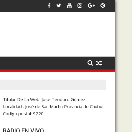
uaria y la coparticipación
dad siempre será defender los intereses de 28 de Julio y de Chubu
Bowen afirmó que trabaja en 
Titular De La Web :José Teodoro Gómez
Localidad : José de San Martín Provincia de Chubut
Codigo postal: 9220
RADIO EN VIVO