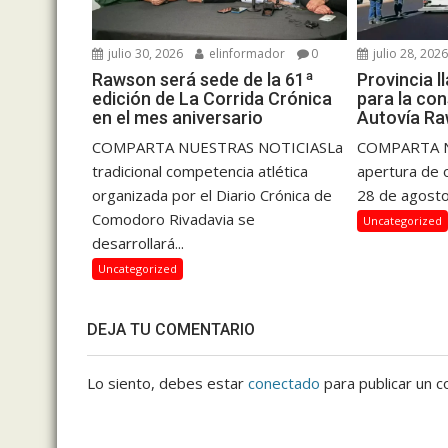
julio 30, 2026
elinformador
0
julio 28, 202
Rawson será sede de la 61ª
Provincia l
edición de La Corrida Crónica
para la con
en el mes aniversario
Autovía R
COMPARTA NUESTRAS NOTICIASLa
COMPARTA N
tradicional competencia atlética
apertura de o
organizada por el Diario Crónica de
28 de agosto
Comodoro Rivadavia se
Uncategorized
desarrollará...
Uncategorized
DEJA TU COMENTARIO
Lo siento, debes estar
conectado
para publicar un c