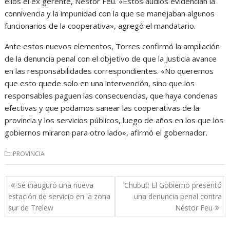
ellos el ex gerente, Néstor Feu. «Estos audios evidencian la
connivencia y la impunidad con la que se manejaban algunos
funcionarios de la cooperativa», agregó el mandatario.
Ante estos nuevos elementos, Torres confirmó la ampliación
de la denuncia penal con el objetivo de que la Justicia avance
en las responsabilidades correspondientes. «No queremos
que esto quede solo en una intervención, sino que los
responsables paguen las consecuencias, que haya condenas
efectivas y que podamos sanear las cooperativas de la
provincia y los servicios públicos, luego de años en los que los
gobiernos miraron para otro lado», afirmó el gobernador.
PROVINCIA
Navegación
Se inauguró una nueva
Chubut: El Gobierno presentó
de
estación de servicio en la zona
una denuncia penal contra
entradas
sur de Trelew
Néstor Feu